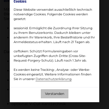
Blechteile online kalkulieren – einfach & präzise
Cookies
Mit dem Stiegeler BlechCalc kalkulieren Sie
Diese Website verwendet ausschließlich technisch
Blechteile schnell und unkompliziert online.
notwendige Cookies. Folgende Cookies werden
Sie haben zwei Möglichkeiten:
gesetzt:
CAD-Datei hochladen (DXF, DWG oder STEP)
sessionid:
Ermöglicht die Zuordnung Ihrer Sitzung
zu Ihrem Benutzerkonto. Dadurch bleiben unter
Blechteil direkt mit dem integrierten CAD-
anderem Ihr Warenkorb, Ihre Bestellhistorie und Ihr
Konfigurator erstellen
Anmeldestatus erhalten. Läuft nach 21 Tagen ab.
Das System analysiert automatisch:
csrftoken:
Schützt Formulareingaben vor
unbefugten Zugriffen durch Dritte (Cross-Site-
Request-Forgery-Schutz). Läuft nach 1 Jahr ab.
Bauteilkosten
Es werden keine Tracking-, Analyse- oder Werbe-
Zu kurze Schnittkonturen
Cookies eingesetzt. Weitere Informationen finden
Sie in unserer
Datenschutzerklärung
.
Machbarkeit bei Kantteilen
Erkennung von Senkungen in STEP-
Verstanden
Zeichnungen
optional: V-Cut Kanttechnik