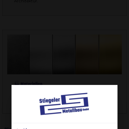
Architektur.
🏭 Materialien
Viele Materialien und Dicken schnell verfügbar:
Stahl, Alu, Edelstahl, Messing, Kupfer und mehr.